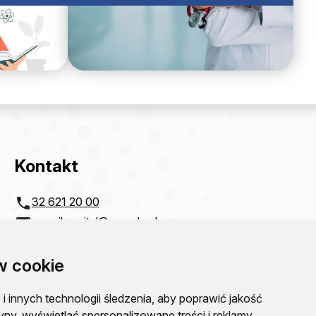
Kontakt
32 621 20 00
e-mail:
szpital@zco-dg.pl
Zagłębiowskie Centrum Onkologii
Szpital Specjalistyczny im. Sz. Starkiewicza
w cookie
w Dąbrowie Górniczej
ul.Szpitalna 13
NIP: 6292115781
 innych technologii śledzenia, aby poprawić jakość
REGON: 000310077
yny, wyświetlać spersonalizowane treści i reklamy,