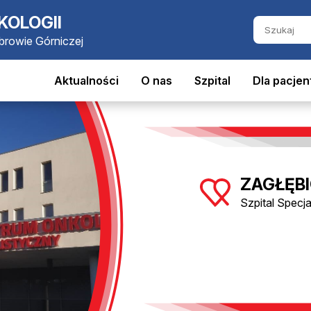
KOLOGII
ąbrowie Górniczej
Aktualności
O nas
Szpital
Dla pacjen
ZAGŁĘBI
Szpital Specj