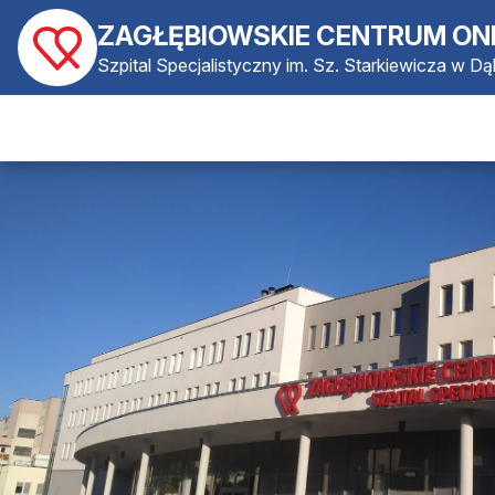
ZAGŁĘBIOWSKIE CENTRUM ON
Szpital Specjalistyczny im. Sz. Starkiewicza w D