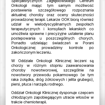
Specjalistycznych Zagłębiowskiego Centrum
Onkologii mając tym samym możliwość
postawienia szczegółowego rozpoznania
aktualnej choroby oraz oceny skuteczności
prowadzonej terapii. Lekarze OOK biorą również
udział w wielodyscyplinarnych zespołach
terapeutycznych i konsyliach lekarskich co
umożliwia sprawne i precyzyjne ustalenie planu
postepowania u poszczególnych chorych.
Ponadto udzielając świadczeń w Porani
Onkologicznej prowadzimy kontrole po
zakończonym leczeniu.
W Oddziale Onkologii Klinicznej leczeni są
chorzy w różnym stopniu zaawansowania
choroby nowotworowej, szczególnie na
nowotwory przewodu pokarmowego (w tym
raka żołądka, dróg żółciowych i jelita grubego),
piersi, płuca i narządu rodnego.
Oddział Onkologii Klinicznej dysponuje czepcem
chłodzącym zapobiegającym utracie włosów w
trakcie chemioterapii.