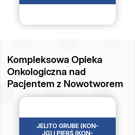
Kompleksowa Opieka
Onkologiczna nad
Pacjentem z Nowotworem
JELITO GRUBE (KON-
JG) I PIERŚ (KON-