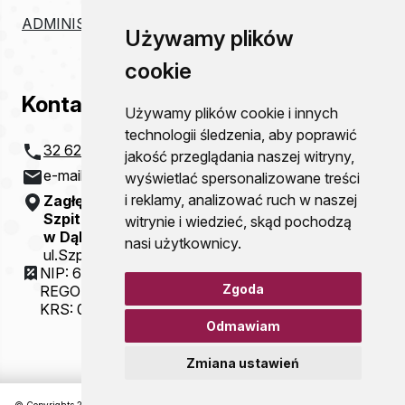
ADMINISTRACJA
Używamy plików
cookie
Kontakt
Używamy plików cookie i innych
technologii śledzenia, aby poprawić
32 621 20 00
jakość przeglądania naszej witryny,
e-mail:
szpital@zco-dg.pl
wyświetlać spersonalizowane treści
i reklamy, analizować ruch w naszej
Zagłębiowskie Centrum Onkologii
Szpital Specjalistyczny im. Sz. Starkiewicza
witrynie i wiedzieć, skąd pochodzą
w Dąbrowie Górniczej
nasi użytkownicy.
ul.Szpitalna 13
NIP: 6292115781
Zgoda
REGON: 000310077
KRS: 0000054321
Odmawiam
Zmiana ustawień
© Copyrights 2026 Zagłębiowskie Centrum Onkologii