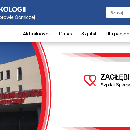
KOLOGII
ąbrowie Górniczej
Aktualności
O nas
Szpital
Dla pacjen
ZAGŁĘBI
Szpital Specj