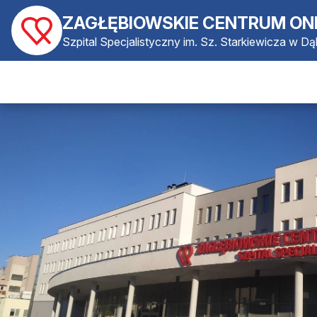
ZAGŁĘBIOWSKIE CENTRUM ON
Szpital Specjalistyczny im. Sz. Starkiewicza w D