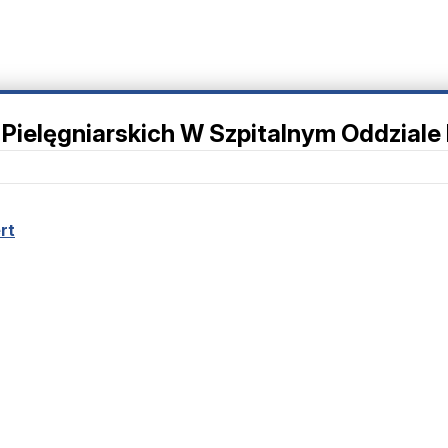
 Pielęgniarskich W Szpitalnym Oddzial
rt