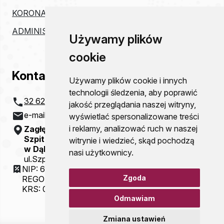
KORONAWIRUS
ADMINISTRACJA
Używamy plików
cookie
Kontakt
Używamy plików cookie i innych
technologii śledzenia, aby poprawić
32 621 20 00
jakość przeglądania naszej witryny,
e-mail:
szpital@zco-dg.pl
wyświetlać spersonalizowane treści
i reklamy, analizować ruch w naszej
Zagłębiowskie Centrum Onkologii
Szpital Specjalistyczny im. Sz. Starkiewicza
witrynie i wiedzieć, skąd pochodzą
w Dąbrowie Górniczej
nasi użytkownicy.
ul.Szpitalna 13
NIP: 6292115781
Zgoda
REGON: 000310077
KRS: 0000054321
Odmawiam
Zmiana ustawień