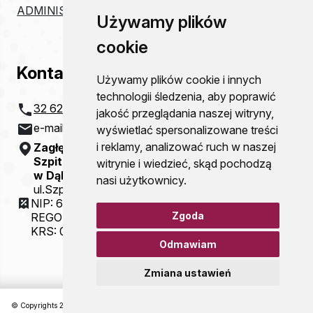
ADMINISTRACJA
Używamy plików
cookie
Kontakt
Używamy plików cookie i innych
technologii śledzenia, aby poprawić
32 621 20 00
jakość przeglądania naszej witryny,
e-mail:
szpital@zco-dg.pl
wyświetlać spersonalizowane treści
i reklamy, analizować ruch w naszej
Zagłębiowskie Centrum Onkologii
Szpital Specjalistyczny im. Sz. Starkiewicza
witrynie i wiedzieć, skąd pochodzą
w Dąbrowie Górniczej
nasi użytkownicy.
ul.Szpitalna 13
NIP: 6292115781
Zgoda
REGON: 000310077
KRS: 0000054321
Odmawiam
Zmiana ustawień
© Copyrights 2026 Zagłębiowskie Centrum Onkologii