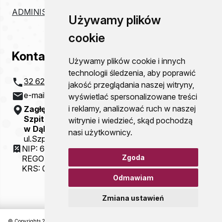
ADMINISTRACJA
Używamy plików
cookie
Kontakt
Używamy plików cookie i innych
technologii śledzenia, aby poprawić
32 621 20 00
jakość przeglądania naszej witryny,
e-mail:
szpital@zco-dg.pl
wyświetlać spersonalizowane treści
i reklamy, analizować ruch w naszej
Zagłębiowskie Centrum Onkologii
Szpital Specjalistyczny im. Sz. Starkiewicza
witrynie i wiedzieć, skąd pochodzą
w Dąbrowie Górniczej
nasi użytkownicy.
ul.Szpitalna 13
NIP: 6292115781
Zgoda
REGON: 000310077
KRS: 0000054321
Odmawiam
Zmiana ustawień
© Copyrights 2026 Zagłębiowskie Centrum Onkologii