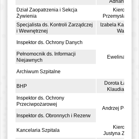
Adrian Kozieł
Dział Zaopatrzenia i Sekcja
Kierownik
Żywienia
Przemysław Zap
Specjalista ds. Kontroli Zarządczej
Izabela Kaźmierc
i Wewnętrznej
Warda
Inspektor ds. Ochrony Danych
Pełnomocnik ds. Informacji
Ewelina Wójci
Niejawnych
Archiwum Szpitalne
Dorota Łaskawi
BHP
Klaudia Nowa
Inspektor ds. Ochrony
Przeciwpożarowej
Andrzej Płócinic
Inspektor ds. Obronnych i Rezerw
Kierownik
Kancelaria Szpitala
Justyna Zasadz