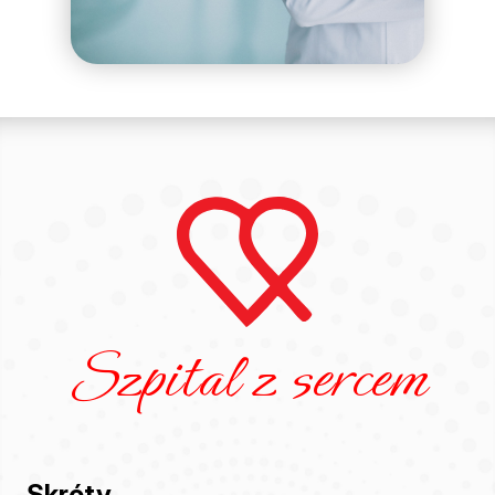
Szpital z sercem
Skróty