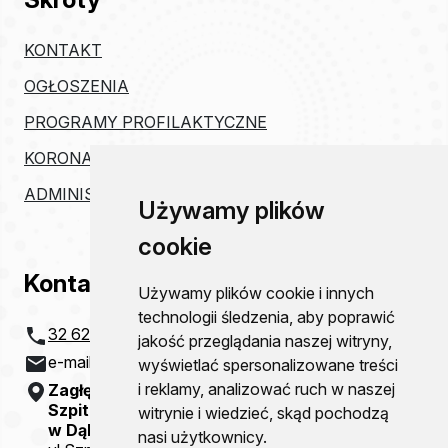
KONTAKT
OGŁOSZENIA
PROGRAMY PROFILAKTYCZNE
KORONAWIRUS
ADMINISTRACJA
Używamy plików
cookie
Kontakt
Używamy plików cookie i innych
technologii śledzenia, aby poprawić
32 621 20 00
jakość przeglądania naszej witryny,
e-mail:
szpital@zco-dg.pl
wyświetlać spersonalizowane treści
i reklamy, analizować ruch w naszej
Zagłębiowskie Centrum Onkologii
Szpital Specjalistyczny im. Sz. Starkiewicza
witrynie i wiedzieć, skąd pochodzą
w Dąbrowie Górniczej
nasi użytkownicy.