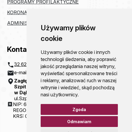
PROGRAMY PROFILAKTYCZNE
KORONAWIRUS
ADMINISTRACJA
Używamy plików
cookie
Kontakt
Używamy plików cookie i innych
technologii śledzenia, aby poprawić
32 621 20 00
jakość przeglądania naszej witryny,
e-mail:
szpital@zco-dg.pl
wyświetlać spersonalizowane treści
i reklamy, analizować ruch w naszej
Zagłębiowskie Centrum Onkologii
Szpital Specjalistyczny im. Sz. Starkiewicza
witrynie i wiedzieć, skąd pochodzą
w Dąbrowie Górniczej
nasi użytkownicy.
ul.Szpitalna 13
NIP: 6292115781
Zgoda
REGON: 000310077
KRS: 0000054321
Odmawiam