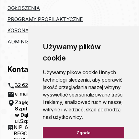
OGŁOSZENIA
PROGRAMY PROFILAKTYCZNE
KORONAWIRUS
ADMINISTRACJA
Używamy plików
cookie
Kontakt
Używamy plików cookie i innych
technologii śledzenia, aby poprawić
32 621 20 00
jakość przeglądania naszej witryny,
e-mail:
szpital@zco-dg.pl
wyświetlać spersonalizowane treści
i reklamy, analizować ruch w naszej
Zagłębiowskie Centrum Onkologii
Szpital Specjalistyczny im. Sz. Starkiewicza
witrynie i wiedzieć, skąd pochodzą
w Dąbrowie Górniczej
nasi użytkownicy.
ul.Szpitalna 13
NIP: 6292115781
Zgoda
REGON: 000310077