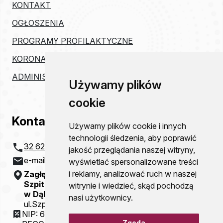
KONTAKT
OGŁOSZENIA
PROGRAMY PROFILAKTYCZNE
KORONAWIRUS
ADMINISTRACJA
Używamy plików
cookie
Kontakt
Używamy plików cookie i innych
technologii śledzenia, aby poprawić
32 621 20 00
jakość przeglądania naszej witryny,
e-mail:
szpital@zco-dg.pl
wyświetlać spersonalizowane treści
i reklamy, analizować ruch w naszej
Zagłębiowskie Centrum Onkologii
Szpital Specjalistyczny im. Sz. Starkiewicza
witrynie i wiedzieć, skąd pochodzą
w Dąbrowie Górniczej
nasi użytkownicy.
ul.Szpitalna 13
NIP: 6292115781
Zgoda