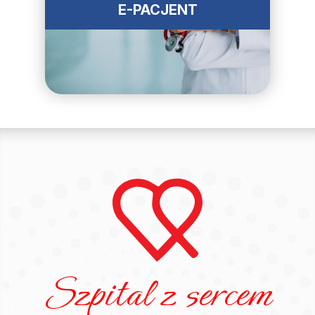
E-PACJENT
Szpital z sercem