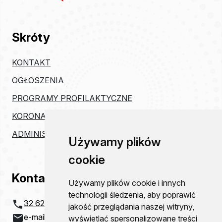
Skróty
KONTAKT
OGŁOSZENIA
PROGRAMY PROFILAKTYCZNE
KORONAWIRUS
ADMINISTRACJA
Używamy plików
cookie
Kontakt
Używamy plików cookie i innych
technologii śledzenia, aby poprawić
32 621 20 00
jakość przeglądania naszej witryny,
e-mail:
szpital@zco-dg.pl
wyświetlać spersonalizowane treści