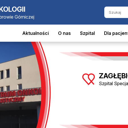
KOLOGII
ąbrowie Górniczej
Aktualności
O nas
Szpital
Dla pacjen
ZAGŁĘBI
Szpital Specj