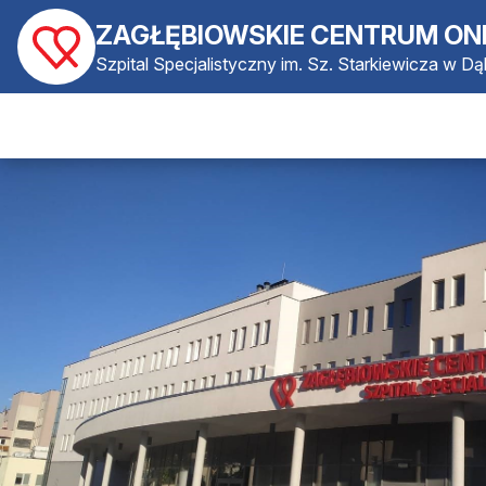
ZAGŁĘBIOWSKIE CENTRUM ON
Szpital Specjalistyczny im. Sz. Starkiewicza w D