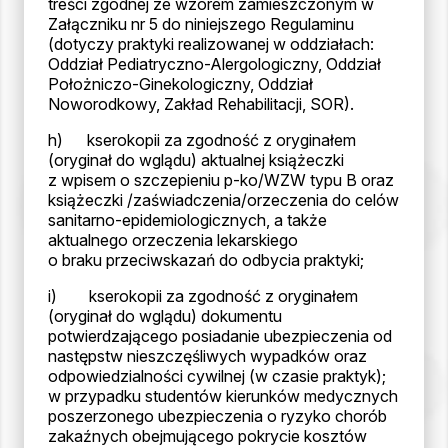
treści zgodnej ze wzorem zamieszczonym w
Załączniku nr 5 do niniejszego Regulaminu
(dotyczy praktyki realizowanej w oddziałach:
Oddział Pediatryczno-Alergologiczny, Oddział
Położniczo-Ginekologiczny, Oddział
Noworodkowy, Zakład Rehabilitacji, SOR).
h) kserokopii za zgodność z oryginałem
(oryginał do wglądu) aktualnej książeczki
z wpisem o szczepieniu p-ko/WZW typu B oraz
książeczki /zaświadczenia/orzeczenia do celów
sanitarno-epidemiologicznych, a także
aktualnego orzeczenia lekarskiego
o braku przeciwskazań do odbycia praktyki;
i) kserokopii za zgodność z oryginałem
(oryginał do wglądu) dokumentu
potwierdzającego posiadanie ubezpieczenia od
następstw nieszczęśliwych wypadków oraz
odpowiedzialności cywilnej (w czasie praktyk);
w przypadku studentów kierunków medycznych
poszerzonego ubezpieczenia o ryzyko chorób
zakaźnych obejmującego pokrycie kosztów