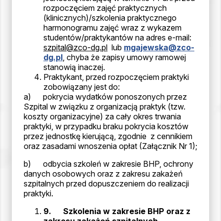
rozpoczęciem zajęć praktycznych
(klinicznych)/szkolenia praktycznego
harmonogramu zajęć wraz z wykazem
studentów/praktykantów na adres e-mail:
szpital@zco-dg.pl
lub
mgajewska@zco-
dg.pl
, chyba że zapisy umowy ramowej
stanowią inaczej.
Praktykant, przed rozpoczęciem praktyki
zobowiązany jest do:
a) pokrycia wydatków ponoszonych przez
Szpital w związku z organizacją praktyk (tzw.
koszty organizacyjne) za cały okres trwania
praktyki, w przypadku braku pokrycia kosztów
przez jednostkę kierującą, zgodnie z cennikiem
oraz zasadami wnoszenia opłat (Załącznik Nr 1);
b) odbycia szkoleń w zakresie BHP, ochrony
danych osobowych oraz z zakresu zakażeń
szpitalnych przed dopuszczeniem do realizacji
praktyki.
9.
Szkolenia w zakresie BHP oraz z