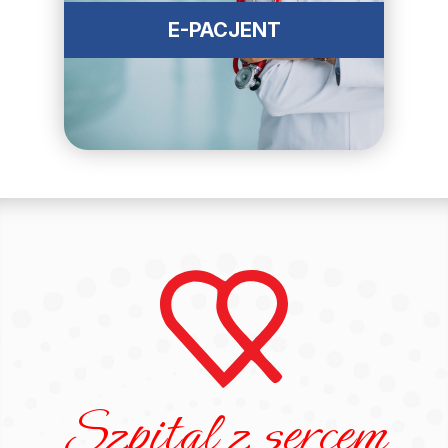
E-PACJENT
Szpital z sercem