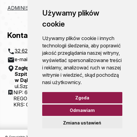
ADMINISTRACJA
Używamy plików
cookie
Kontakt
Używamy plików cookie i innych
technologii śledzenia, aby poprawić
32 621 20 00
jakość przeglądania naszej witryny,
e-mail:
szpital@zco-dg.pl
wyświetlać spersonalizowane treści
i reklamy, analizować ruch w naszej
Zagłębiowskie Centrum Onkologii
Szpital Specjalistyczny im. Sz. Starkiewicza
witrynie i wiedzieć, skąd pochodzą
w Dąbrowie Górniczej
nasi użytkownicy.
ul.Szpitalna 13
NIP: 6292115781
Zgoda
REGON: 000310077
KRS: 0000054321
Odmawiam
Zmiana ustawień
© Copyrights 2026 Zagłębiowskie Centrum Onkologii