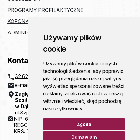
PROGRAMY PROFILAKTYCZNE
KORONAWIRUS
ADMINISTRACJA
Używamy plików
cookie
Kontakt
Używamy plików cookie i innych
technologii śledzenia, aby poprawić
32 621 20 00
jakość przeglądania naszej witryny,
e-mail:
szpital@zco-dg.pl
wyświetlać spersonalizowane treści
i reklamy, analizować ruch w naszej
Zagłębiowskie Centrum Onkologii
Szpital Specjalistyczny im. Sz. Starkiewicza
witrynie i wiedzieć, skąd pochodzą
w Dąbrowie Górniczej
nasi użytkownicy.
ul.Szpitalna 13
NIP: 6292115781
Zgoda
REGON: 000310077
KRS: 0000054321
Odmawiam