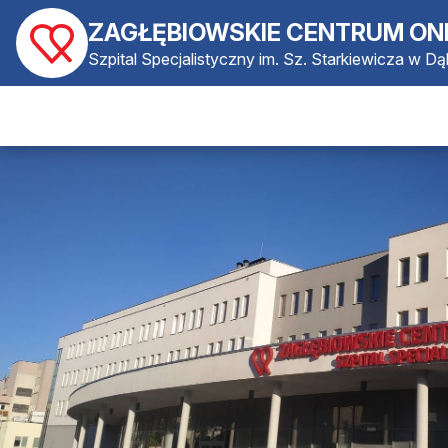
ZAGŁĘBIOWSKIE CENTRUM ON
Szpital Specjalistyczny im. Sz. Starkiewicza w D