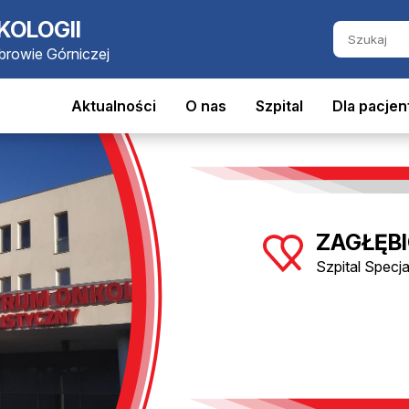
KOLOGII
ąbrowie Górniczej
Aktualności
O nas
Szpital
Dla pacjen
ZAGŁĘBI
Szpital Specj