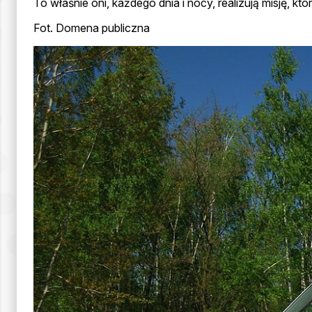
To właśnie oni, każdego dnia i nocy, realizują misję, któ
Fot. Domena publiczna