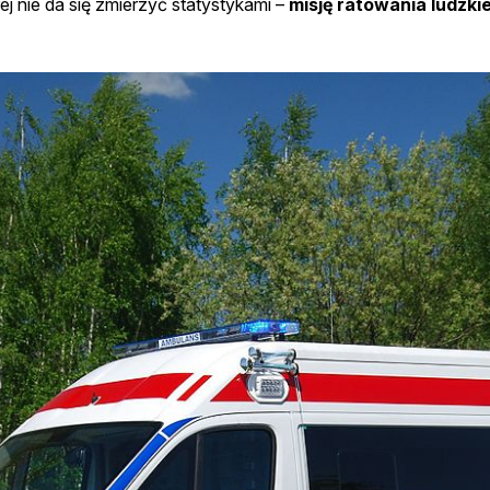
rej nie da się zmierzyć statystykami –
misję ratowania ludzki