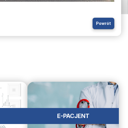
Powrót
E-PACJENT