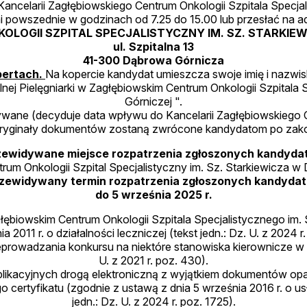
ncelarii Zagłębiowskiego Centrum Onkologii Szpitala Specjal
i powszednie w godzinach od 7.25 do 15.00 lub przesłać na a
OLOGII SZPITAL SPECJALISTYCZNY IM. SZ. STARKIE
ul. Szpitalna 13
41-300 Dąbrowa Górnicza
opertach.
Na kopercie kandydat umieszcza swoje imię i nazwis
lnej Pielęgniarki w Zagłębiowskim Centrum Onkologii Szpitala
Górniczej ".
wane (decyduje data wpływu do Kancelarii Zagłębiowskiego Ce
 Oryginały dokumentów zostaną zwrócone kandydatom po za
zewidywane miejsce rozpatrzenia zgłoszonych kandydat
rum Onkologii Szpital Specjalistyczny im. Sz. Starkiewicza w
zewidywany termin rozpatrzenia zgłoszonych kandydat
do 5 września 2025 r.
głębiowskim Centrum Onkologii Szpitala Specjalistycznego im.
a 2011 r. o działalności leczniczej (tekst jedn.: Dz. U. z 2024 
zeprowadzania konkursu na niektóre stanowiska kierownicze 
U. z 2021 r. poz. 430).
likacyjnych drogą elektroniczną z wyjątkiem dokumentów op
tyfikatu (zgodnie z ustawą z dnia 5 września 2016 r. o usługa
jedn.: Dz. U. z 2024 r. poz. 1725).