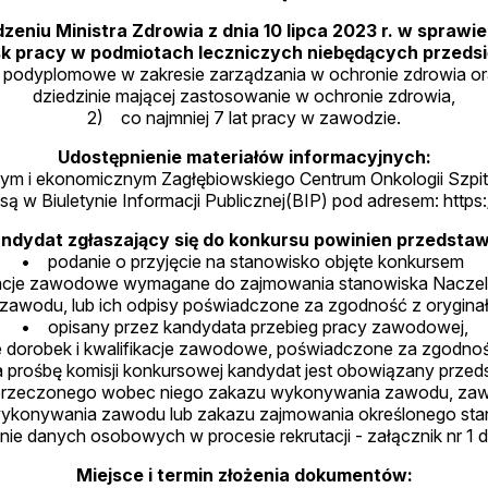
niu Ministra Zdrowia z dnia 10 lipca 2023 r. w spraw
pracy w podmiotach leczniczych niebędących przedsiębi
 podyplomowe w zakresie zarządzania w ochronie zdrowia oraz 
dziedzinie mającej zastosowanie w ochronie zdrowia,
2) co najmniej 7 lat pracy w zawodzie.
Udostępnienie materiałów informacyjnych:
nym i ekonomicznym Zagłębiowskiego Centrum Onkologii Szpit
ą w Biuletynie Informacji Publicznej(BIP) pod adresem: https:
ndydat zgłaszający się do konkursu powinien przedstaw
• podanie o przyjęcie na stanowisko objęte konkursem
acje zawodowe wymagane do zajmowania stanowiska Naczelne
awodu, lub ich odpisy poświadczone za zgodność z oryginał
• opisany przez kandydata przebieg pracy zawodowej,
 dorobek i kwalifikacje zawodowe, poświadczone za zgodno
 prośbę komisji konkursowej kandydat jest obowiązany przed
orzeczonego wobec niego zakazu wykonywania zawodu, zawi
ykonywania zawodu lub zakazu zajmowania określonego sta
e danych osobowych w procesie rekrutacji - załącznik nr 1 d
Miejsce i termin złożenia dokumentów: