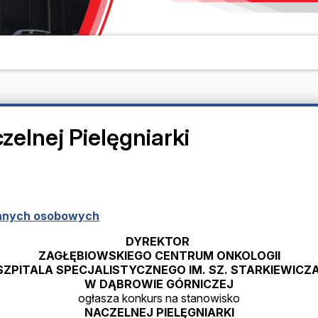
elnej Pielęgniarki
 danych osobowych
DYREKTOR
ZAGŁĘBIOWSKIEGO CENTRUM ONKOLOGII
SZPITALA SPECJALISTYCZNEGO IM. SZ. STARKIEWICZ
W DĄBROWIE GÓRNICZEJ
ogłasza konkurs na stanowisko
NACZELNEJ PIELĘGNIARKI