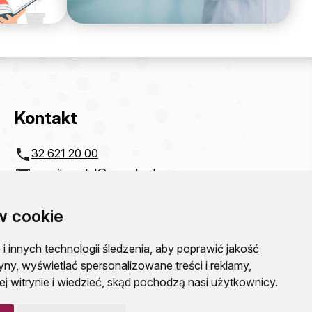
Kontakt
32 621 20 00
e-mail:
szpital@zco-dg.pl
Zagłębiowskie Centrum Onkologii
Szpital Specjalistyczny im. Sz. Starkiewicza
w cookie
w Dąbrowie Górniczej
ul.Szpitalna 13
NIP: 6292115781
 innych technologii śledzenia, aby poprawić jakość
REGON: 000310077
yny, wyświetlać spersonalizowane treści i reklamy,
KRS: 0000054321
j witrynie i wiedzieć, skąd pochodzą nasi użytkownicy.