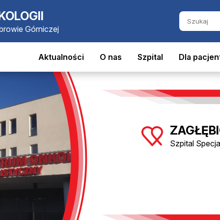
KOLOGII
ąbrowie Górniczej
Aktualności
O nas
Szpital
Dla pacjen
ZAGŁĘBI
Szpital Specj