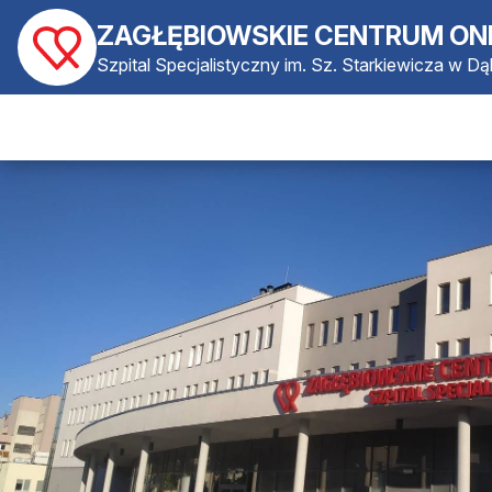
ZAGŁĘBIOWSKIE CENTRUM ON
Szpital Specjalistyczny im. Sz. Starkiewicza w D