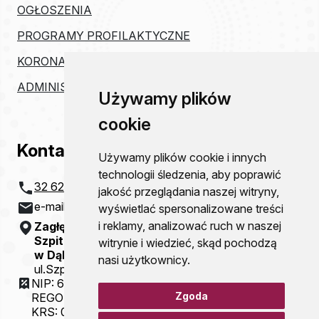
OGŁOSZENIA
PROGRAMY PROFILAKTYCZNE
KORONAWIRUS
ADMINISTRACJA
Używamy plików
cookie
Kontakt
Używamy plików cookie i innych
technologii śledzenia, aby poprawić
32 621 20 00
jakość przeglądania naszej witryny,
e-mail:
szpital@zco-dg.pl
wyświetlać spersonalizowane treści
i reklamy, analizować ruch w naszej
Zagłębiowskie Centrum Onkologii
Szpital Specjalistyczny im. Sz. Starkiewicza
witrynie i wiedzieć, skąd pochodzą
w Dąbrowie Górniczej
nasi użytkownicy.
ul.Szpitalna 13
NIP: 6292115781
Zgoda
REGON: 000310077
KRS: 0000054321