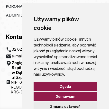
KORONAWIRUS
ADMINISTRACJA
Używamy plików
cookie
Kontakt
Używamy plików cookie i innych
technologii śledzenia, aby poprawić
32 621 20 00
jakość przeglądania naszej witryny,
e-mail:
szpital@zco-dg.pl
wyświetlać spersonalizowane treści
i reklamy, analizować ruch w naszej
Zagłębiowskie Centrum Onkologii
Szpital Specjalistyczny im. Sz. Starkiewicza
witrynie i wiedzieć, skąd pochodzą
w Dąbrowie Górniczej
nasi użytkownicy.
ul.Szpitalna 13
NIP: 6292115781
Zgoda
REGON: 000310077
KRS: 0000054321
Odmawiam
Zmiana ustawień