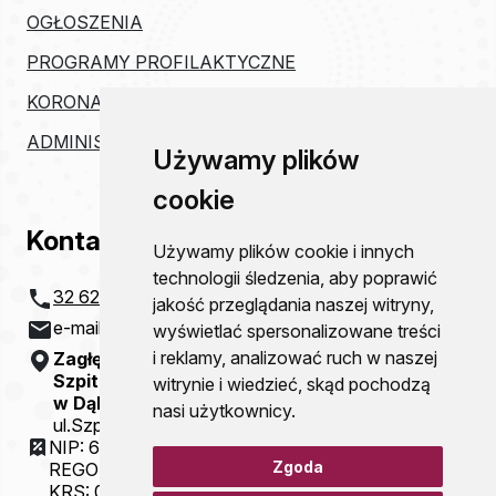
OGŁOSZENIA
PROGRAMY PROFILAKTYCZNE
KORONAWIRUS
ADMINISTRACJA
Używamy plików
cookie
Kontakt
Używamy plików cookie i innych
technologii śledzenia, aby poprawić
32 621 20 00
jakość przeglądania naszej witryny,
e-mail:
szpital@zco-dg.pl
wyświetlać spersonalizowane treści
i reklamy, analizować ruch w naszej
Zagłębiowskie Centrum Onkologii
Szpital Specjalistyczny im. Sz. Starkiewicza
witrynie i wiedzieć, skąd pochodzą
w Dąbrowie Górniczej
nasi użytkownicy.
ul.Szpitalna 13
NIP: 6292115781
Zgoda
REGON: 000310077
KRS: 0000054321