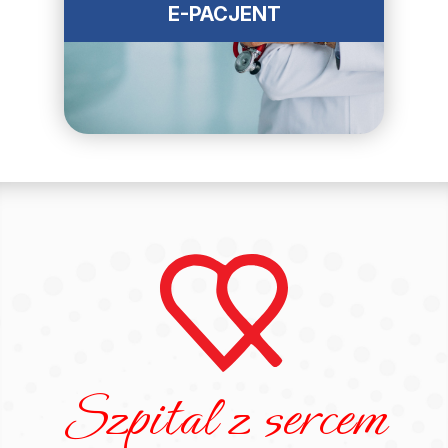
E-PACJENT
Szpital z sercem