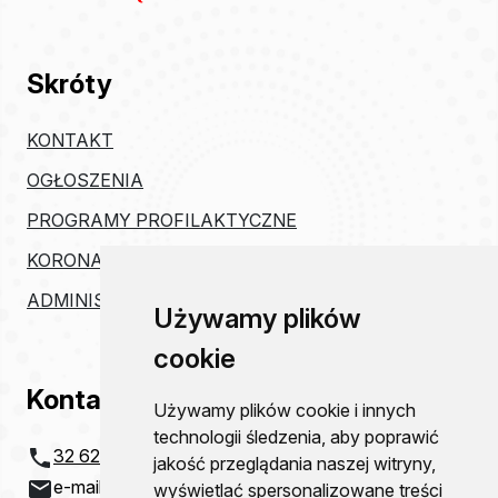
Skróty
KONTAKT
OGŁOSZENIA
PROGRAMY PROFILAKTYCZNE
KORONAWIRUS
ADMINISTRACJA
Używamy plików
cookie
Kontakt
Używamy plików cookie i innych
technologii śledzenia, aby poprawić
32 621 20 00
jakość przeglądania naszej witryny,
e-mail:
szpital@zco-dg.pl
wyświetlać spersonalizowane treści