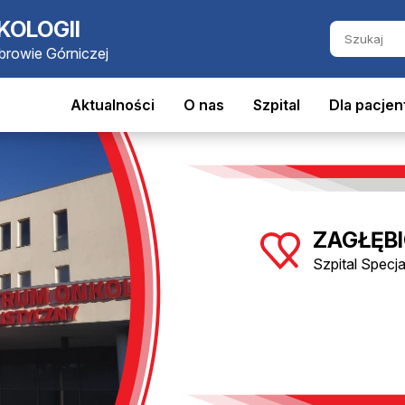
KOLOGII
ąbrowie Górniczej
Aktualności
O nas
Szpital
Dla pacjen
ZAGŁĘBI
Szpital Specj