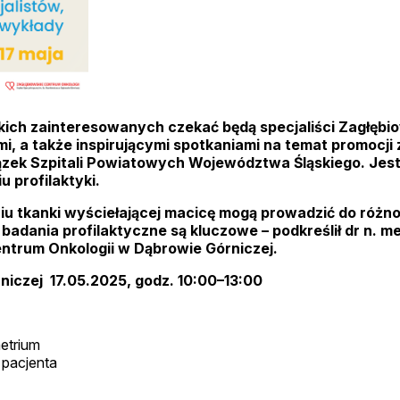
kich zainteresowanych czekać będą specjaliści Zagłębi
, a także inspirującymi spotkaniami na temat promocji 
ek Szpitali Powiatowych Województwa Śląskiego. Jest t
 profilaktyki.
kanki wyściełającej macicę mogą prowadzić do różno
adania profilaktyczne są kluczowe – podkreślił dr n. m
ntrum Onkologii w Dąbrowie Górniczej.
iczej 17.05.2025, godz. 10:00–13:00
metrium
 pacjenta