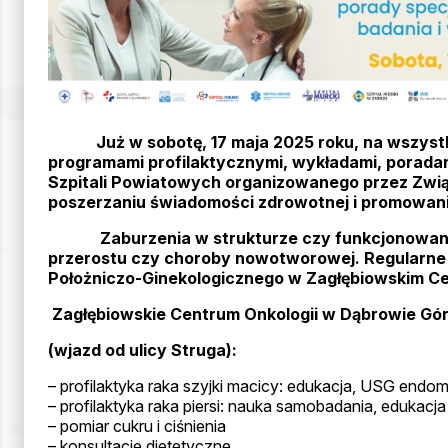
Już w sobotę, 17 maja 2025 roku, na wszyst
programami profilaktycznymi, wykładami, poradami
Szpitali Powiatowych organizowanego przez Związ
poszerzaniu świadomości zdrowotnej i promowaniu
Zaburzenia w strukturze czy funkcjonowaniu t
przerostu czy choroby nowotworowej. Regularne b
Położniczo-Ginekologicznego w Zagłębiowskim Ce
Zagłębiowskie Centrum Onkologii w Dąbrowie Górn
(wjazd od ulicy Struga):
– profilaktyka raka szyjki macicy: edukacja, USG endo
– profilaktyka raka piersi: nauka samobadania, edukacja
– pomiar cukru i ciśnienia
– konsultacje dietetyczne