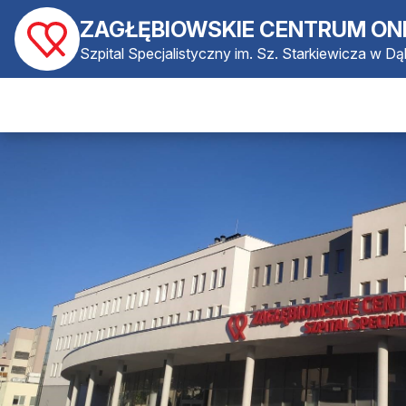
ZAGŁĘBIOWSKIE CENTRUM ON
Szpital Specjalistyczny im. Sz. Starkiewicza w D